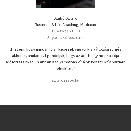
Szabó Szilárd
Business & Life Coaching, Mediáció
+36-30-271-1550
Skype: szabo.szilard
„Hiszem, hogy mindannyian képesek vagyunk a változásra, még
akkor is, amikor azt gondoljuk, hogy az adott ügy meghaladja
erőforrásainkat. Én ebben a folyamatban kínálok konstruktív partneri
jelenlétet.”
szilardszabo.hu