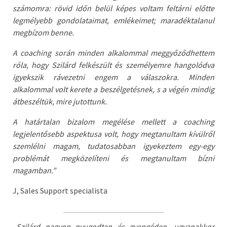
számomra: rövid időn belül képes voltam feltárni előtte
legmélyebb gondolataimat, emlékeimet; maradéktalanul
megbízom benne.
A coaching során minden alkalommal meggyőződhettem
róla, hogy Szilárd felkészült és személyemre hangolódva
igyekszik rávezetni engem a válaszokra. Minden
alkalommal volt kerete a beszélgetésnek, s a végén mindig
átbeszéltük, mire jutottunk.
A határtalan bizalom megélése mellett a coaching
legjelentősebb aspektusa volt, hogy megtanultam kívülről
szemlélni magam, tudatosabban igyekeztem egy-egy
problémát megközelíteni és megtanultam bízni
magamban.”
J, Sales Support specialista
„Szilárd nagyon nyugodtan és gyengéden, ugyanakkor