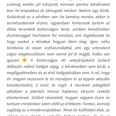
szükség esetén jól irányzott, kínosan pontos kérdéseket
tesz fel empatikus és támogató módon. Nekem úgy tűnik,
Szilárdnak ez a vérében van: ha kemény munka, akkor is
természetesnek érzem. Ugyanilyen fontosnak tartom az
általa teremtett biztonságos teret, amiben kendőzetlen
őszinteséggel hozhatom fel mindazt, ami foglalkoztat és
hogy ezeket a témákat hogyan élem meg. Igen, néha
tombolva és olyan szóhasználattal, ami egy sztenderd
céges megbeszélésen nem venné jól ki magát, hiába van
igazam
A biztonságos tér velejárójaként Szilárd
ítélkezés nélkül hallgat végig, a kérdéseiben sem bírál, a
megfigyeléseiben és az értő hallgatásában sem. A cél, hogy
én magam vezessem le és mondjam ki az éppen aktuális
következtetést; ő kísér és segít. A munkám jellegéből
adódóan a jelentős stressz hajlamos társulni csekély
elismeréssel. Szilárd rávezetett, hogyan vegyem észre és
tartsam mindenkor szem előtt az értékeim. Fontos, komoly
segítség ez a mindennapokban. Mivel én külföldön élek, az