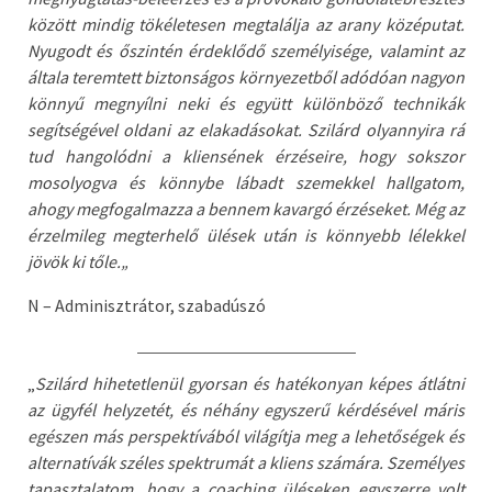
között mindig tökéletesen megtalálja az arany középutat.
Nyugodt és őszintén érdeklődő személyisége, valamint az
általa teremtett biztonságos környezetből adódóan nagyon
könnyű megnyílni neki és együtt különböző technikák
segítségével oldani az elakadásokat. Szilárd olyannyira rá
tud hangolódni a kliensének érzéseire, hogy sokszor
mosolyogva és könnybe lábadt szemekkel hallgatom,
ahogy megfogalmazza a bennem kavargó érzéseket. Még az
érzelmileg megterhelő ülések után is könnyebb lélekkel
jövök ki tőle.
„
N – Adminisztrátor, szabadúszó
„
Szilárd hihetetlenül gyorsan és hatékonyan képes átlátni
az ügyfél helyzetét, és néhány egyszerű kérdésével máris
egészen más perspektívából világítja meg a lehetőségek és
alternatívák széles spektrumát a kliens számára. Személyes
tapasztalatom, hogy a coaching üléseken egyszerre volt