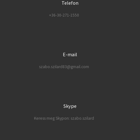
Telefon
+36-30-271-1550
E-mail
szabo.szilard83@gmail.com
Skype
Keress meg Skypon: szabo.szilard