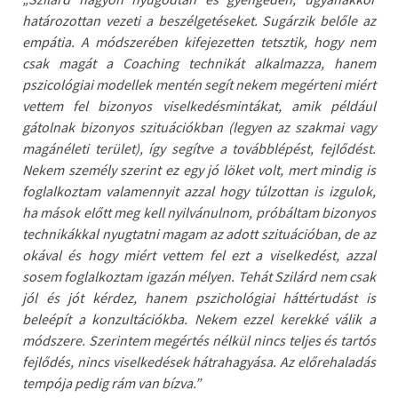
határozottan vezeti a beszélgetéseket. Sugárzik belőle az
empátia. A módszerében kifejezetten tetsztik, hogy nem
csak magát a Coaching technikát alkalmazza, hanem
pszicológiai modellek mentén segít nekem megérteni miért
vettem fel bizonyos viselkedésmintákat, amik például
gátolnak bizonyos szituációkban (legyen az szakmai vagy
magánéleti terület), így segítve a továbblépést, fejlődést.
Nekem személy szerint ez egy jó löket volt, mert mindig is
foglalkoztam valamennyit azzal hogy túlzottan is izgulok,
ha mások előtt meg kell nyilvánulnom, próbáltam bizonyos
technikákkal nyugtatni magam az adott szituációban, de az
okával és hogy miért vettem fel ezt a viselkedést, azzal
sosem foglalkoztam igazán mélyen. Tehát Szilárd nem csak
jól és jót kérdez, hanem pszichológiai háttértudást is
beleépít a konzultációkba. Nekem ezzel kerekké válik a
módszere. Szerintem megértés nélkül nincs teljes és tartós
fejlődés, nincs viselkedések hátrahagyása. Az előrehaladás
tempója pedig rám van bízva.”